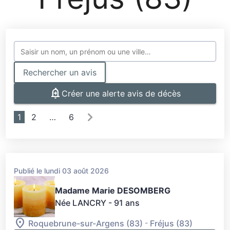
Rechercher un avis
Créer une alerte avis de décès
1
2
…
6
Publié le lundi 03 août 2026
Madame Marie DESOMBERG
Née LANCRY
- 91 ans
-
Roquebrune-sur-Argens (83)
Fréjus (83)