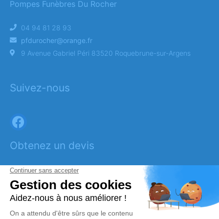
Pompes Funèbres Du Rocher
04 94 81 28 93
pfdurocher@orange.fr
9 Avenue Gabriel Péri 83520 Roquebrune-sur-Argens
Suivez-nous
Obtenez un devis
DEVIS OBSÈQUES