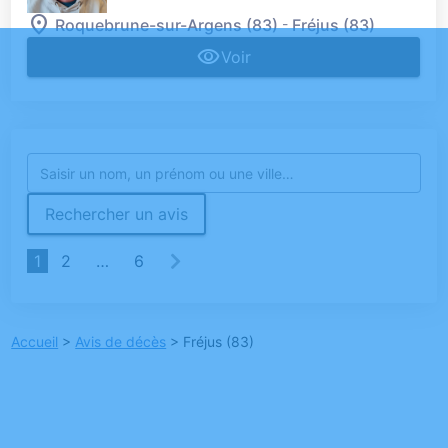
-
Roquebrune-sur-Argens (83)
Fréjus (83)
Voir
Rechercher un avis
1
2
…
6
Accueil
>
Avis de décès
>
Fréjus (83)