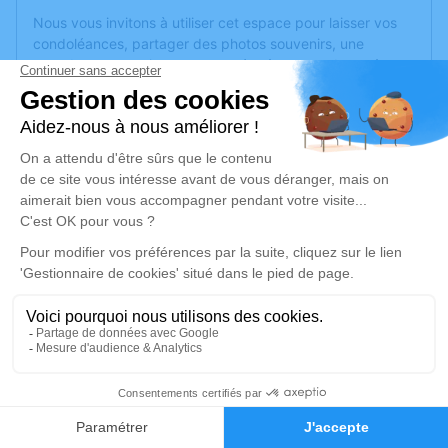
Nous vous invitons à utiliser cet espace pour laisser vos
condoléances, partager des photos souvenirs, une
anecdote ou exprimer vos pensées à travers des poèmes
ou des textes. Cet endroit est un lieu d'expression dédié à
honorer la mémoire d’Henri CHOPIN.
Un service de plantation d’arbre hommage est
disponible
ici
.
Je rends hommage
Cérémonie religieuse
jeudi 28 mai 2026 à 15h00
Église Saint Pierre et Saint Paul de
Roquebrune-sur-Argens
1-5 Place de l'Église
14
83520 Roquebrune-sur-Argens
Faire-part
Hommages