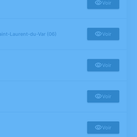
Voir
aint-Laurent-du-Var (06)
Voir
Voir
Voir
Voir