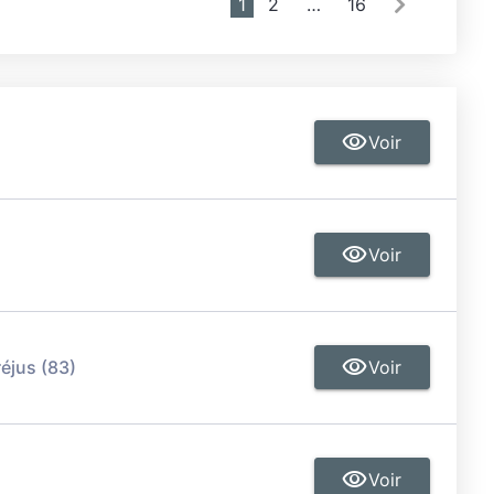
1
2
…
16
Voir
Voir
réjus (83)
Voir
Voir