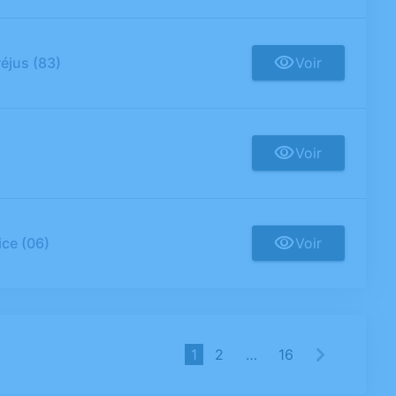
réjus (83)
Voir
Voir
ice (06)
Voir
1
2
…
16