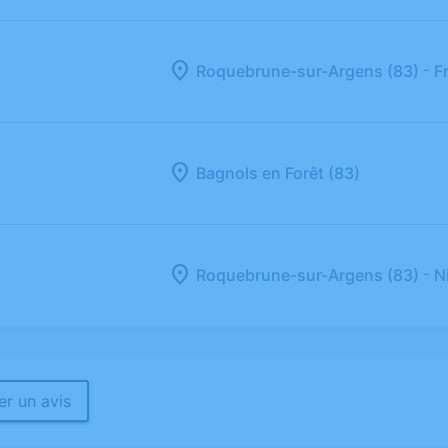
-
Roquebrune-sur-Argens (83)
F
Bagnols en Forêt (83)
-
Roquebrune-sur-Argens (83)
N
r un avis