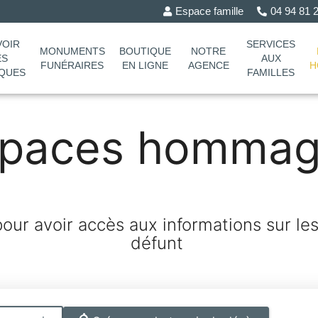
Espace famille
04 94 81
VOIR
SERVICES
MONUMENTS
BOUTIQUE
NOTRE
ES
AUX
FUNÉRAIRES
EN LIGNE
AGENCE
H
QUES
FAMILLES
spaces hommag
ur avoir accès aux informations sur le
défunt