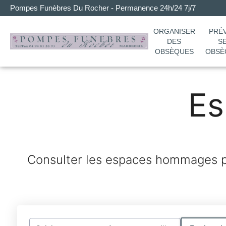
Pompes Funèbres Du Rocher - Permanence 24h/24 7j/7
ORGANISER
PRÉ
DES
S
OBSÈQUES
OBSÈ
E
Consulter les espaces hommages po