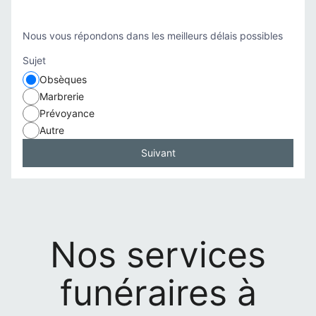
apporté un réel apaisement et un grand soulagement dans
ces moments difficiles. Recevez toute notre gratitude et nos
Nous vous répondons dans les meilleurs délais possibles
remerciements les plus chaleureux. Bien sincèrement, La
famille de Laurent
Sujet
Obsèques
Marbrerie
Prévoyance
Autre
Suivant
Nos services
funéraires à