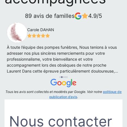
89 avis de familles
4.9/5
Carole DAHAN
À toute l’équipe des pompes funèbres, Nous tenions à vous
L
e,
adresser nos plus sincères remerciements pour votre
i
professionnalisme, votre bienveillance et votre
n
accompagnement lors des obsèques de notre proche
s
Laurent Dans cette épreuve particulièrement douloureuse,
p
vous avez su nous soutenir avec beaucoup d’humanité, de
discrétion et de respect. Votre disponibilité, votre écoute et
l’attention portée à chaque détail nous ont permis de
Tous les avis sont collectés et modérés par Google. Voir notre
politique de
traverser cette journée avec davantage de sérénité. Tout a
publication d’avis
.
été parfaitement organisé, et nous vous sommes
profondément reconnaissants pour la qualité de votre
accompagnement. Grâce à votre présence et à votre savoir-
Nous contacter
faire, nous avons pu nous concentrer sur l’essentiel et rendre
à Laurent l’hommage qu’il méritait. Votre soutien nous a