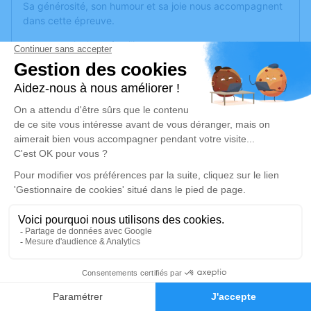
Sa générosité, son humour et sa joie nous accompagnent
dans cette épreuve.
Nous vous invitons à utiliser cet espace pour laisser vos
condoléances, partager des
photos souvenirs
,
une
anecdote
ou exprimer vos pensées à travers des poèmes
ou des textes, ou même par le biais d'une de ses
nombreuses blagues qu'il a dû vous raconter.
Cet endroit est un lieu d'expression dédié à honorer sa
mémoire <3
Nous vous remercions par avance de ne pas envoyer de
fleurs, vos pensées et vos mots suffisent.
Vous pouvez éventuellement faire un don à une
association caritative de votre choix.
Merci pour vos pensées et votre soutien.
34
Je rends hommage
Faire-part
Hommages