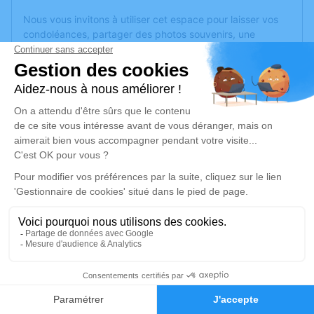
Nous vous invitons à utiliser cet espace pour laisser vos
condoléances, partager des photos souvenirs, une
anecdote ou exprimer vos pensées à travers des poèmes
ou des textes. Cet endroit est un lieu d'expression dédié à
honorer la mémoire d’Yvette Marie LEJOSNE.
Un service de plantation d’arbre hommage est
disponible
ici
.
Je rends hommage
Cérémonie religieuse
vendredi 30 décembre 2022 à 10h00
Crématorium de Vidauban
139 Boulevard des Pins Parasols
83550 Vidauban
1
Faire-part
Hommages
Je rends hommage