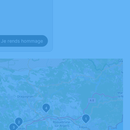
Je rends hommage
4
1
2
3