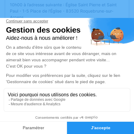
10h00 à l’adresse suivante : Église Saint Pierre et Saint
Paul - 1-5 Place de l'Église - 83520 Roquebrune-sur-
Argens
Elle sera suivie d'un hommage au crématorium de
Vidauban (139 bd des pins parasols 83550 Vidauban )à
14 heures .
Nous vous invitons à utiliser cet espace pour laisser vos
condoléances, partager des photos souvenirs, une
anecdote ou exprimer vos pensées à travers des poèmes
ou des textes. Cet endroit est un lieu d'expression dédié à
honorer la mémoire de Roger FLATTET.
Un service de plantation d’arbre hommage est
disponible
ici
.
17
Je rends hommage
Faire-part
Hommages