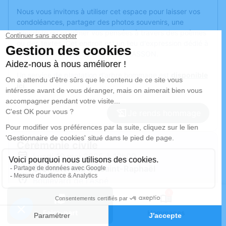
Nous vous invitons à utiliser cet espace pour laisser vos
condoléances, partager des photos souvenirs, une
anecdote ou exprimer vos pensées à travers des poèmes
ou des textes. Cet endroit est un lieu d'expression dédié à
honorer la mémoire de Roger TERRASSON.
Un service de plantation d’arbre hommage est
disponible
ici
.
Je rends hommage
Cérémonie civile
lundi 19 mai 2025 à 10h00
Crématorium de Saint-Raphaël
Boulevard de l'Aspé
83700 Saint-Raphaël
1
Faire-part
Hommages
Je rends hommage