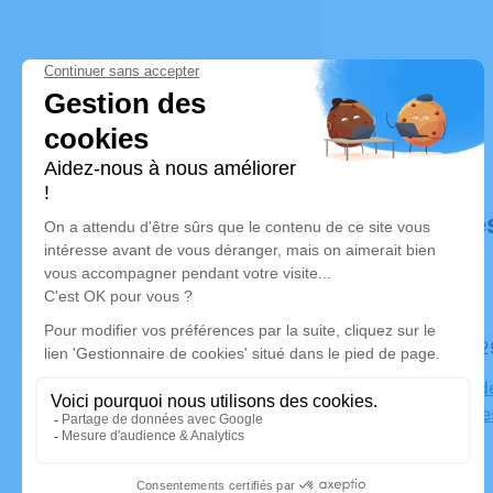
Déroulé de
Le mardi 
Paroisse d
Asphodèle
Argens