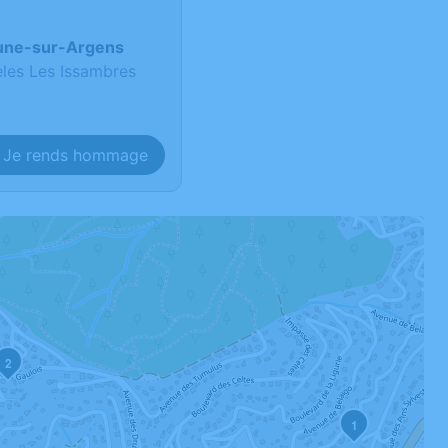
rune-sur-Argens
les Les Issambres
Je rends hommage
2
1