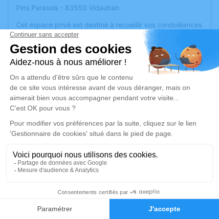
Pins Parasols - 83550 Vidauban.
Cet espace privé est destiné à recueillir vos condoléances
ou le souvenir d’un moment passé.
Un service de plantation d’arbre hommage est
disponible
ici
.
Je rends hommage
Cérémonie civile
jeudi 01 août 2024 à 17h00
Crématorium de Vidauban
139 Boulevard des Pins Parasols
83550 Vidauban
2
Je rends hommage
Faire-part
Hommages