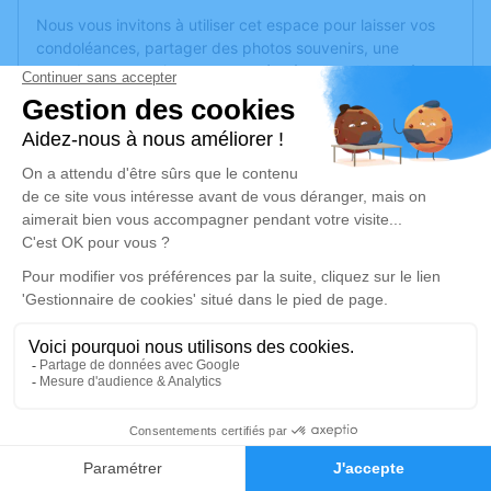
Nous vous invitons à utiliser cet espace pour laisser vos
condoléances, partager des photos souvenirs, une
anecdote ou exprimer vos pensées à travers des poèmes
ou des textes. Cet endroit est un lieu d'expression dédié à
honorer la mémoire de Paulette JEAN.
Un service de plantation d’arbre hommage est
disponible
ici
.
Je rends hommage
Cérémonie civile
vendredi 27 juin 2025 à 15h00
Cimetière de Roquebrune-sur-Argens
Boulevard Ferdinand Clavel
83520 Roquebrune-sur-Argens
3
Faire-part
Hommages
Je rends hommage