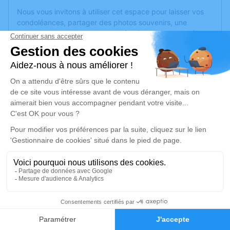
Nous vous invitons à utiliser cet espace pour laisser vos
condoléances, partager des photos souvenirs, une
anecdote ou exprimer vos pensées à travers des poèmes
ou des textes. Cet endroit est un lieu d'expression dédié à
honorer la mémoire de Mireille NALIN.
Un service de plantation d’arbre hommage est
disponible
ici
.
Je rends hommage
Cérémonie religieuse
vendredi 06 janvier 2023 à 11h00
Crématorium de Vidauban
139 Boulevard des Pins Parasols
83550 Vidauban
1
Faire-part
Hommages
Je rends hommage