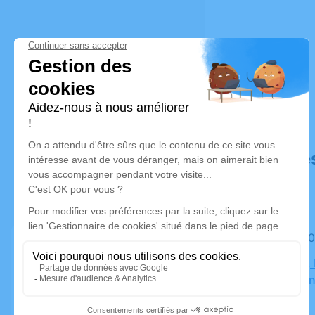
Déroulé de
Le lundi 2
Cimetière,
Roquebrun