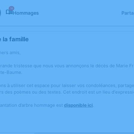
18
Hommages
Part
la famille
hers amis,
grande tristesse que nous vous annonçons le décès de Marie Fr
nte-Baume.
ons à utiliser cet espace pour laisser vos condoléances, parta
rs des poèmes ou des textes. Cet endroit est un lieu d'expres
lantation d’arbre hommage est
disponible ici
.