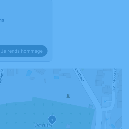
ns
Je rends hommage
1