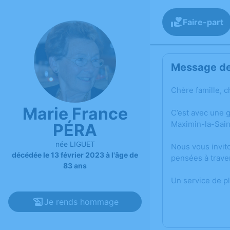
Faire-part
Message de 
Chère famille, c
Marie France
C’est avec une 
Maximin-la-Sai
PÉRA
née LIGUET
Nous vous invit
décédée le 13 février 2023 à l'âge de
pensées à trave
83 ans
Un service de p
Je rends hommage