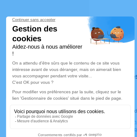
Déroulé de
Le vendre
Église Sain
83520 Roq