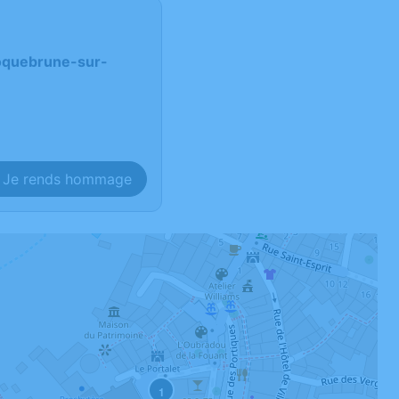
 Roquebrune-sur-
Je rends hommage
1