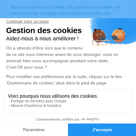
Nous vous invitons à utiliser cet espace pour laisser vos
condoléances, partager des photos souvenirs, une
anecdote ou exprimer vos pensées à travers des poèmes
ou des textes. Cet endroit est un lieu d'expression dédié à
honorer la mémoire de Marcelle LEFEVRE.
Un service de plantation d’arbre hommage est
disponible
ici
.
Je rends hommage
Cérémonie religieuse
mardi 24 octobre 2023 à 15h00
Crématorium de Vidauban
139 Boulevard des Pins Parasols
83550 Vidauban
39
Faire-part
Hommages
Je rends hommage