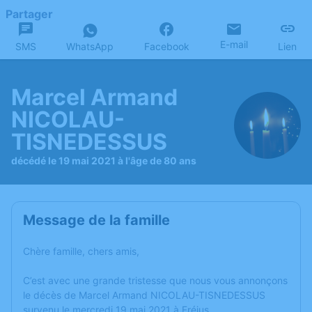
Partager
E-mail
SMS
WhatsApp
Facebook
Lien
Marcel Armand
NICOLAU-
TISNEDESSUS
décédé le 19 mai 2021 à l'âge de 80 ans
Message de la famille
Chère famille, chers amis,
C’est avec une grande tristesse que nous vous annonçons
le décès de Marcel Armand NICOLAU-TISNEDESSUS
survenu le mercredi 19 mai 2021 à Fréjus.