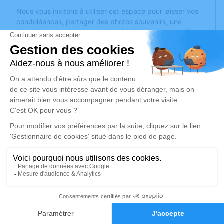
Nous vous invitons à utiliser cet espace pour laisser vos
condoléances, partager des photos souvenirs, une
anecdote ou exprimer vos pensées à travers des poèmes
ou des textes. Cet endroit est un lieu d'expression dédié à
honorer la mémoire de Josette CHELPI.
Un service de plantation d’arbre hommage est
disponible
ici
.
Je rends hommage
Cérémonie religieuse
mardi 21 avril 2026 à 15h00
Église Saint Pierre et Saint Paul de
Roquebrune-sur-Argens
1-5 Place de l'Église
3
83520 Roquebrune-sur-Argens
Faire-part
Hommages