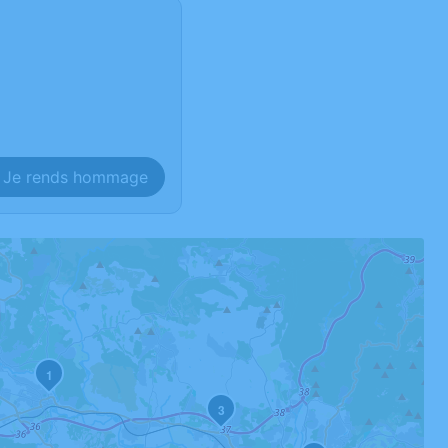
Je rends hommage
1
3