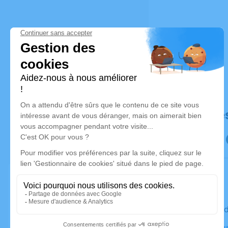
Déroulé de
Le mercre
Eglise Sou