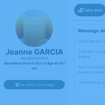
Faire-part
Message de 
Chère famille, c
Jeanne GARCIA
C’est avec une 
Argens.
née BORDONADO
décédée le 24 avril 2021 à l'âge de 107
Nous vous invit
ans
pensées à trave
Un service de p
Je rends hommage