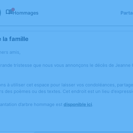
Hommages
Part
0
la famille
hers amis,
grande tristesse que nous vous annonçons le décès de Jeanne 
ons à utiliser cet espace pour laisser vos condoléances, parta
rs des poèmes ou des textes. Cet endroit est un lieu d'expres
lantation d’arbre hommage est
disponible ici
.