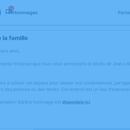
48
Hommages
Part
la famille
hers amis,
grande tristesse que nous vous annonçons le décès de Jean LA
ons à utiliser cet espace pour laisser vos condoléances, parta
rs des poèmes ou des textes. Cet endroit est un lieu d'expres
lantation d’arbre hommage est
disponible ici
.