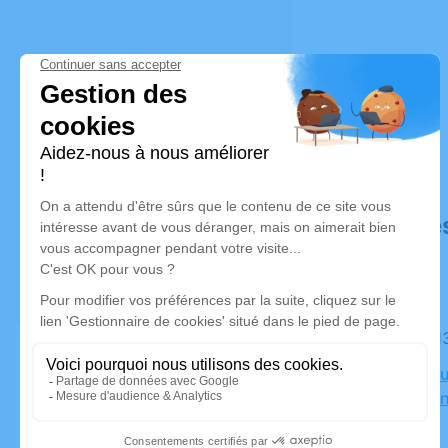
Déroulé de
Le mardi 
Crématoriu
83700 Sai