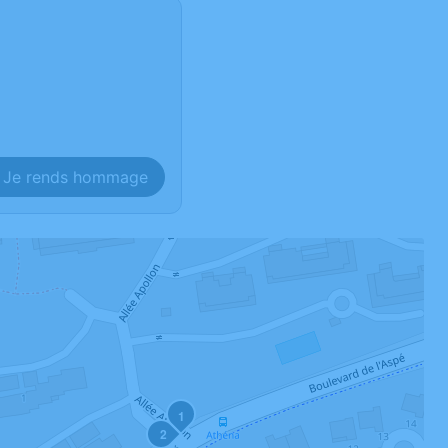
Je rends hommage
1
2