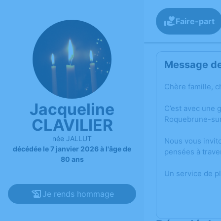
Faire-part
Message de 
Chère famille, c
Jacqueline
C’est avec une 
Roquebrune-sur
CLAVILIER
née JALLUT
Nous vous invit
décédée le 7 janvier 2026 à l'âge de
pensées à trave
80 ans
Un service de p
Je rends hommage