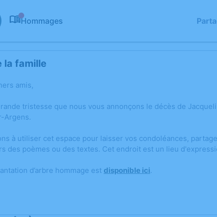
Hommages
Part
0
la famille
hers amis,
grande tristesse que nous vous annonçons le décès de Jacqueli
-Argens.
ons à utiliser cet espace pour laisser vos condoléances, parta
rs des poèmes ou des textes. Cet endroit est un lieu d'express
lantation d’arbre hommage est
disponible ici
.