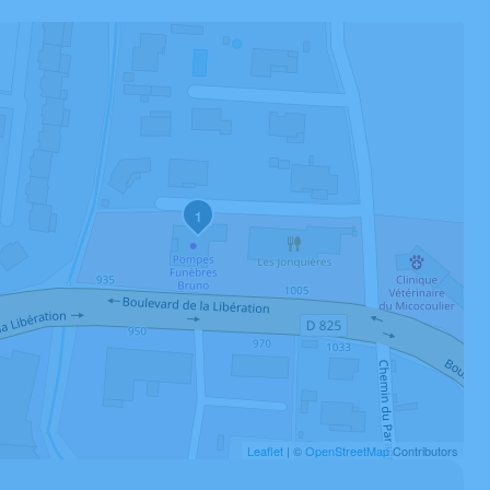
1
Leaflet
| ©
OpenStreetMap
Contributors