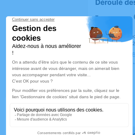
Déroulé de
Du vendredi 09 janvier 2026 à 10h30 au jeudi 15
janvier 20
Chambre Fu
Libération
Rendez h