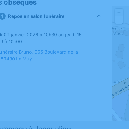
s obsèques
+
Repos en salon funéraire
−
26 à 10h00
néraire Bruno, 965 Boulevard de la
, 83490 Le Muy
ommage à Jacqueline