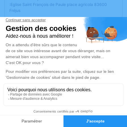
:Eglise Saint François de Paule place agricola 83600
Fréjus
Nous vous invitons à utiliser cet espace pour laisser vos
condoléances, partager des photos souvenirs, une
anecdote ou exprimer vos pensées à travers des poèmes
ou des textes. Cet endroit est un lieu d'expression dédié à
honorer la mémoire de Georges FERRANDI.
Un service de plantation d’arbre hommage est
disponible
ici
.
Je rends hommage
Cérémonie religieuse
vendredi 03 juillet 2026 à 14h30
23
Cathédrale Saint Léonce de Fréjus
83600 Fréjus
Faire-part
Hommages