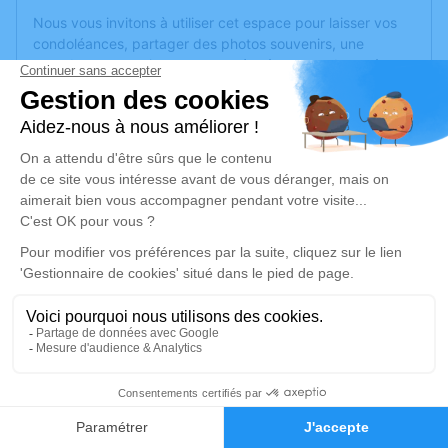
Nous vous invitons à utiliser cet espace pour laisser vos
condoléances, partager des photos souvenirs, une
anecdote ou exprimer vos pensées à travers des poèmes
ou des textes. Cet endroit est un lieu d'expression dédié à
honorer la mémoire de Érika NOTTET.
Un service de plantation d’arbre hommage est
disponible
ici
.
Je rends hommage
Cérémonie religieuse
vendredi 21 juin 2024 à 10h00
Crématorium de Vidauban
139 Boulevard des Pins Parasols
83550 Vidauban
1
Faire-part
Hommages
Je rends hommage