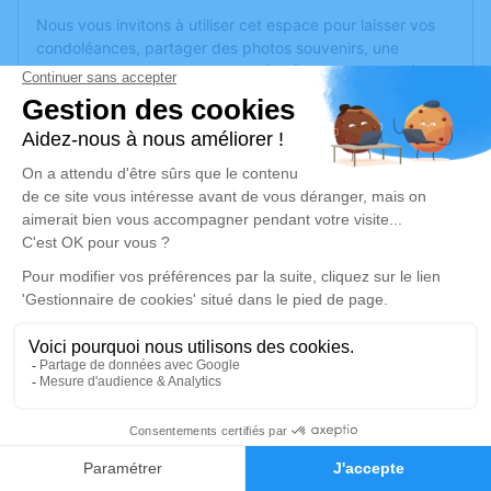
Nous vous invitons à utiliser cet espace pour laisser vos
condoléances, partager des photos souvenirs, une
anecdote ou exprimer vos pensées à travers des poèmes
ou des textes. Cet endroit est un lieu d'expression dédié à
honorer la mémoire de Dominique LARDOUX.
Un service de plantation d’arbre hommage est
disponible
ici
.
Je rends hommage
Cérémonie civile
vendredi 23 août 2024 à 11h00
Crématorium de Vidauban
139 Boulevard des Pins Parasols
83550 Vidauban
1
Faire-part
Hommages
Je rends hommage