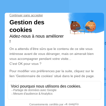
Déroulé de
Le lundi 
Crématoriu
83700 Sai