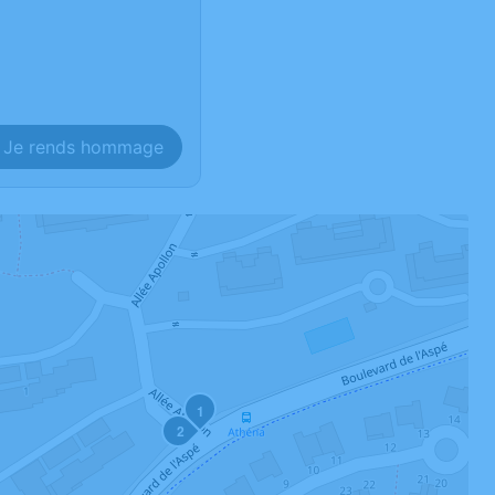
Je rends hommage
1
2