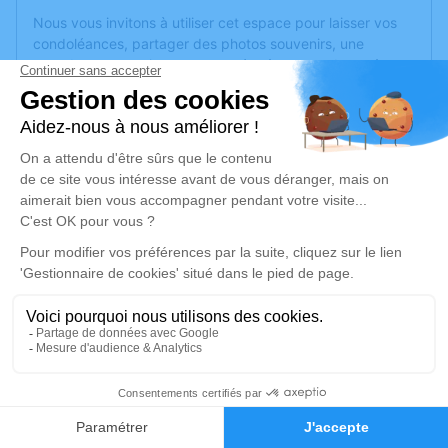
Nous vous invitons à utiliser cet espace pour laisser vos
condoléances, partager des photos souvenirs, une
anecdote ou exprimer vos pensées à travers des poèmes
ou des textes. Cet endroit est un lieu d'expression dédié à
honorer la mémoire de Daniel DUHAUT.
Un service de plantation d’arbre hommage est
disponible
ici
.
Je rends hommage
Cérémonie religieuse
samedi 12 octobre 2024 à 11h00
Crématorium de Saint-Raphaël
Boulevard de l'Aspé
83700 Saint-Raphaël
2
Faire-part
Hommages
Je rends hommage