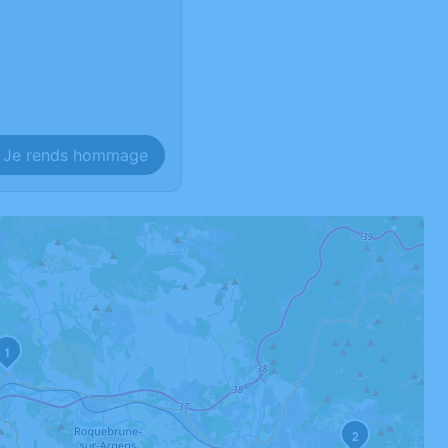
Je rends hommage
1
2