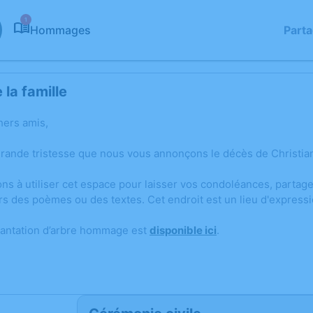
1
Hommages
Part
la famille
hers amis,
grande tristesse que nous vous annonçons le décès de Christia
ons à utiliser cet espace pour laisser vos condoléances, parta
rs des poèmes ou des textes. Cet endroit est un lieu d'express
lantation d’arbre hommage est
disponible ici
.