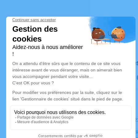
Déroulé de
Le mardi 
Crématoriu