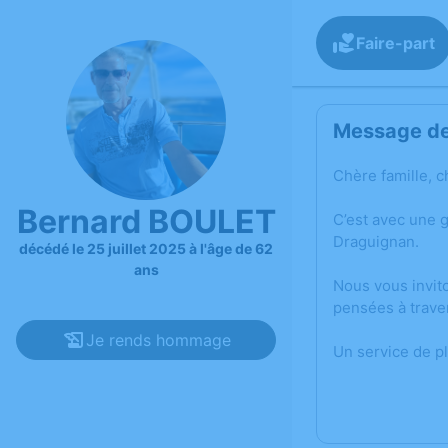
Faire-part
Message de 
Chère famille, c
Bernard BOULET
C’est avec une 
Draguignan.
décédé le 25 juillet 2025 à l'âge de 62
ans
Nous vous invit
pensées à trave
Je rends hommage
Un service de p