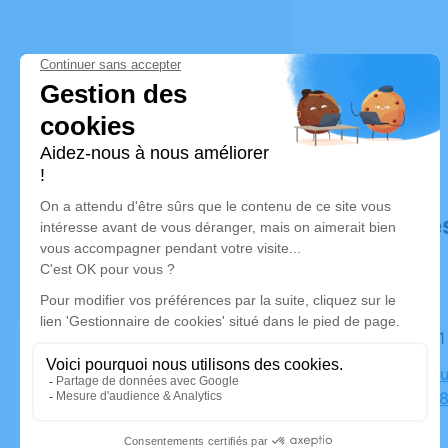
Déroulé de
Le jeudi 3
Crématoriu
Parasols,