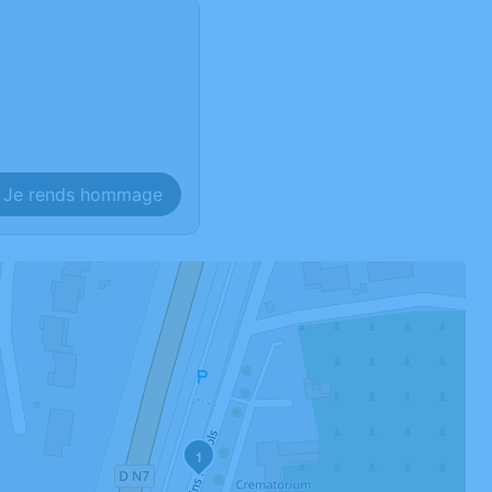
Je rends hommage
1