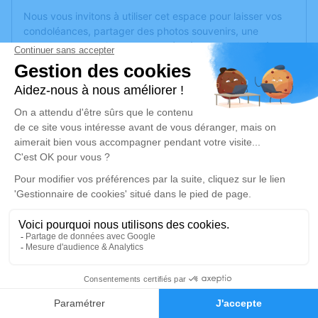
Nous vous invitons à utiliser cet espace pour laisser vos
condoléances, partager des photos souvenirs, une
anecdote ou exprimer vos pensées à travers des poèmes
ou des textes. Cet endroit est un lieu d'expression dédié à
honorer la mémoire de Caroline JOLY.
Un service de plantation d’arbre hommage est
disponible
ici
.
Je rends hommage
Cérémonie religieuse
mercredi 10 avril 2024 à 09h45
Église Sainte Thérèse de l'Enfant Jésus de
Les Issambres
Place Ottaviani
2
83380 Les Issambres
Faire-part
Hommages