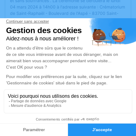
et sans souffrances . La cérémonie se déroulera le lundi
04 mars 2024 à 14h00 à l'adresse suivante : Crématorium
de Saint-Raphaël - Boulevard de l'Aspé - 83700 Saint-
Raphaël.
Aurélie et Xavier
Ni fleurs ni couronnes , merci
Un service de plantation d’arbre hommage est
disponible
ici
.
Je rends hommage
Cérémonie religieuse
lundi 04 mars 2024 à 14h00
Crématorium de Saint-Raphaël
Boulevard de l'Aspé
8
83700 Saint-Raphaël
Faire-part
Hommages