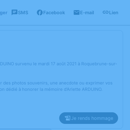
ager
SMS
Facebook
E-mail
Lien
ARDUINO survenu le mardi 17 août 2021 à Roquebrune-sur-
ger des photos souvenirs, une anecdote ou exprimer vos
ion dédié à honorer la mémoire d’Arlette ARDUINO.
Je rends hommage