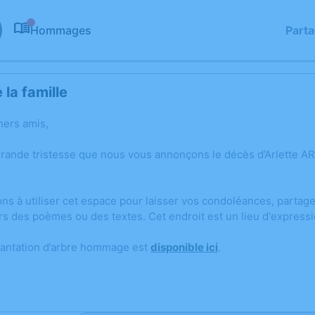
Hommages
Part
0
la famille
hers amis,
grande tristesse que nous vous annonçons le décès d’Arlette 
ons à utiliser cet espace pour laisser vos condoléances, parta
rs des poèmes ou des textes. Cet endroit est un lieu d'express
lantation d’arbre hommage est
disponible ici
.