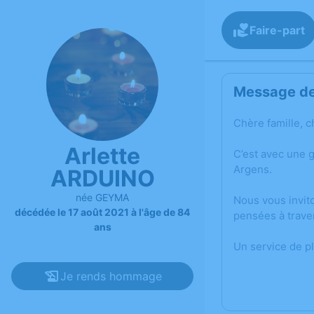
Faire-part
Message de 
Chère famille, c
Arlette
C’est avec une 
Argens.
ARDUINO
née GEYMA
Nous vous invit
décédée le 17 août 2021 à l'âge de 84
pensées à trave
ans
Un service de p
Je rends hommage