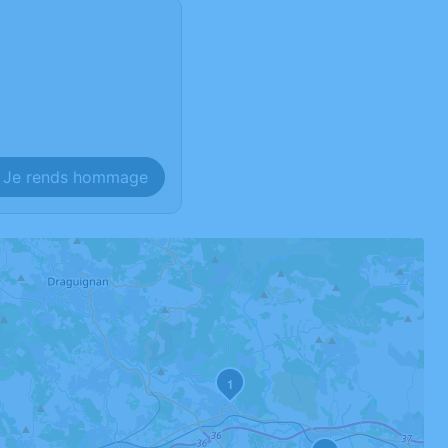
Je rends hommage
1