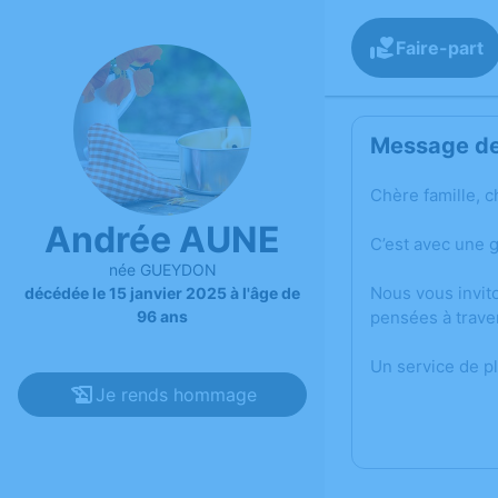
Faire-part
Message de 
Chère famille, c
Andrée AUNE
C’est avec une 
née GUEYDON
Nous vous invit
décédée le 15 janvier 2025 à l'âge de
96 ans
pensées à trave
Un service de p
Je rends hommage