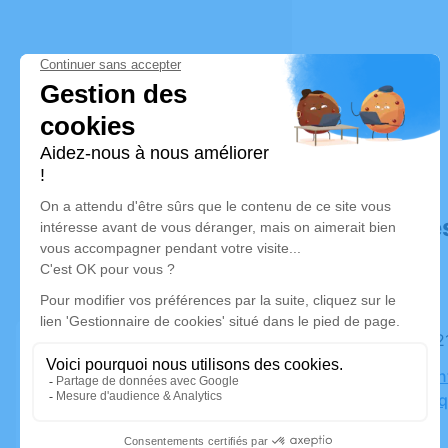
Déroulé de
Le mardi 
Église Sain
83520 Roq