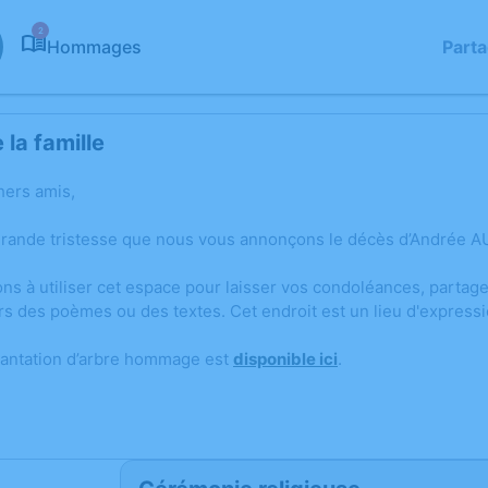
2
Hommages
Part
la famille
hers amis,
grande tristesse que nous vous annonçons le décès d’Andrée AU
ons à utiliser cet espace pour laisser vos condoléances, parta
rs des poèmes ou des textes. Cet endroit est un lieu d'expres
lantation d’arbre hommage est
disponible ici
.