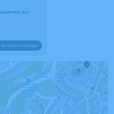
 Roquebrune-sur-
Je rends hommage
1