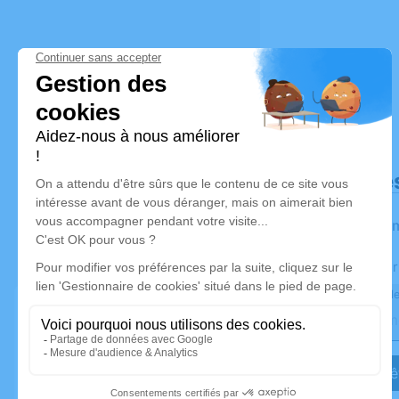
Déroulé de
Les infor
Activez une aler
Recevoir une ale
Je veux êt