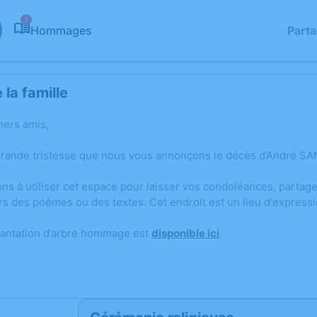
7
Hommages
Part
la famille
hers amis,
grande tristesse que nous vous annonçons le décès d’André S
ons à utiliser cet espace pour laisser vos condoléances, parta
rs des poèmes ou des textes. Cet endroit est un lieu d'expres
lantation d’arbre hommage est
disponible ici
.