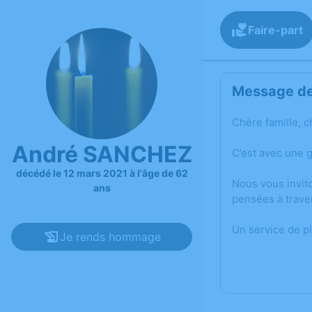
Faire-part
Message de 
Chère famille, c
André SANCHEZ
C’est avec une 
décédé le 12 mars 2021 à l'âge de 62
Nous vous invit
ans
pensées à trave
Un service de p
Je rends hommage