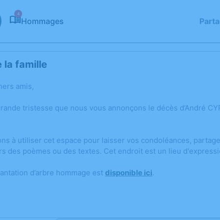
4
Hommages
Part
la famille
hers amis,
grande tristesse que nous vous annonçons le décès d’André CY
ons à utiliser cet espace pour laisser vos condoléances, parta
rs des poèmes ou des textes. Cet endroit est un lieu d'express
lantation d’arbre hommage est
disponible ici
.