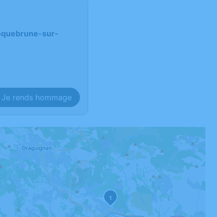
 Roquebrune-sur-
Je rends hommage
1