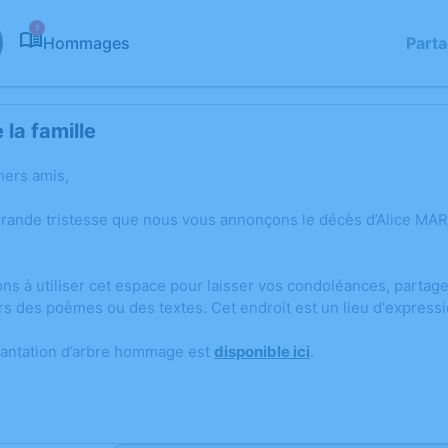
7
Hommages
Part
la famille
hers amis,
grande tristesse que nous vous annonçons le décès d’Alice M
ons à utiliser cet espace pour laisser vos condoléances, parta
rs des poèmes ou des textes. Cet endroit est un lieu d'express
lantation d’arbre hommage est
disponible ici
.