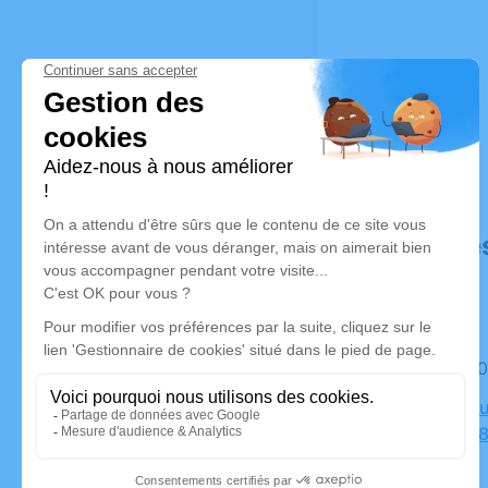
Déroulé de
Le jeudi 
Crématoriu
Parasols,