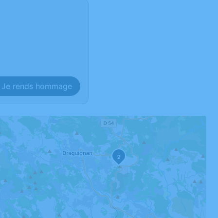
Je rends hommage
2