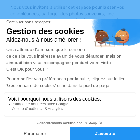
Nous vous invitons à utiliser cet espace pour laisser vos
condoléances, partager des photos souvenirs, une
anecdote ou exprimer vos pensées à travers des poèmes
ou des textes. Cet endroit est un lieu d'expression dédié à
honorer la mémoire d’Alain CRUCHON.
Un service de plantation d’arbre hommage est
disponible
ici
.
Je rends hommage
Cérémonie civile
mardi 23 juin 2026 à 11h00
Cimetière de Roquebrune-sur-Argens
Boulevard Ferdinand Clavel
83520 Roquebrune-sur-Argens
6
Faire-part
Hommages
Je rends hommage